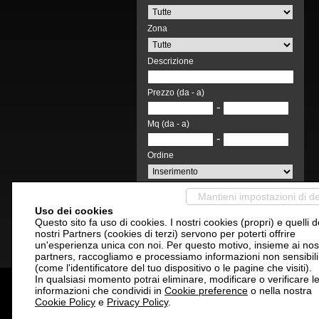
Zona
Descrizione
Prezzo (da - a)
-
Mq (da - a)
-
Ordine
Mantieni impostazioni di de
Cerca
Uso dei cookies
Questo sito fa uso di cookies. I nostri cookies (propri) e quelli d
nostri Partners (cookies di terzi) servono per poterti offrire
un'esperienza unica con noi. Per questo motivo, insieme ai nost
partners, raccogliamo e processiamo informazioni non sensibili
(come l'identificatore del tuo dispositivo o le pagine che visiti).
In qualsiasi momento potrai eliminare, modificare o verificare l
ADG ImmobiliaRE 
informazioni che condividi in
Cookie preference
o nella nostra
Cookie Policy
e
Privacy Policy
.