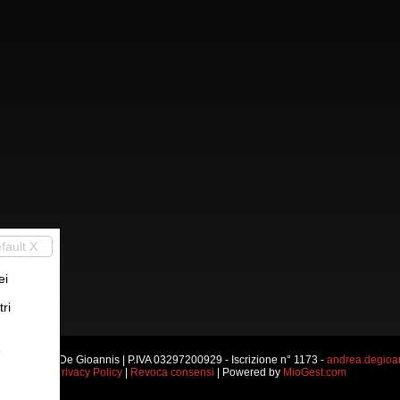
fault X
ei
ri
e
di Andrea De Gioannis | P.IVA 03297200929 - Iscrizione n° 1173 -
andrea.degioan
Privacy Policy
|
Revoca consensi
| Powered by
MioGest.com